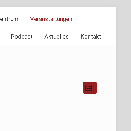
Zentrum
Veranstaltungen
Podcast
Aktuelles
Kontakt
Ansichten-
Veranstaltu
Liste
Ansichten-
Navigation
Navigation