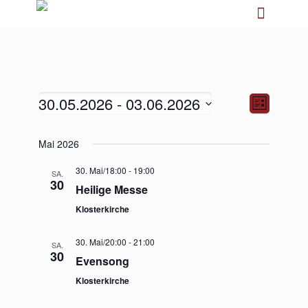
30.05.2026
 - 
03.06.2026
Ansichten-
Veranstalt
Liste
Navigation
Ansichten-
Navigation
Datum
Mai 2026
wählen.
30. Mai/18:00
-
19:00
SA.
30
Heilige Messe
Klosterkirche
30. Mai/20:00
-
21:00
SA.
30
Evensong
Klosterkirche