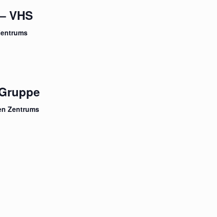
 – VHS
Zentrums
-Gruppe
en Zentrums