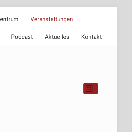
Zentrum
Veranstaltungen
Podcast
Aktuelles
Kontakt
Ansichten-
Veranstaltu
Liste
Ansichten-
Navigation
Navigation