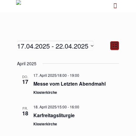
17.04.2025
 - 
22.04.2025
Ansichten-
Veranstalt
Liste
Navigation
Ansichten-
Navigation
Datum
April 2025
wählen.
17. April 2025/18:00
-
19:00
DO.
17
Messe vom Letzten Abendmahl
Klosterkirche
18. April 2025/15:00
-
16:00
FR.
18
Karfreitagsliturgie
Klosterkirche