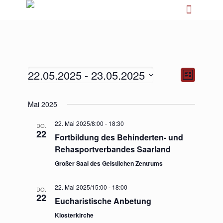
22.05.2025
 - 
23.05.2025
Ansichten-
Veranstalt
Liste
Navigation
Ansichten-
Navigation
Datum
Mai 2025
wählen.
22. Mai 2025/8:00
-
18:30
DO.
22
Fortbildung des Behinderten- und
Rehasportverbandes Saarland
Großer Saal des Geistlichen Zentrums
22. Mai 2025/15:00
-
18:00
DO.
22
Eucharistische Anbetung
Klosterkirche