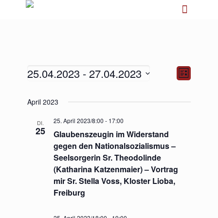
25.04.2023
 - 
27.04.2023
Ansichten-
Veranstalt
Liste
Navigation
Ansichten-
Navigation
Datum
April 2023
wählen.
25. April 2023/8:00
-
17:00
DI.
25
Glaubenszeugin im Widerstand
gegen den Nationalsozialismus –
Seelsorgerin Sr. Theodolinde
(Katharina Katzenmaier) – Vortrag
mir Sr. Stella Voss, Kloster Lioba,
Freiburg
25. April 2023/18:00
-
19:00