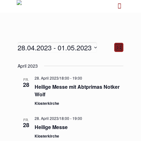
28.04.2023
 - 
01.05.2023
Ansichten-
Veranstalt
Liste
Navigation
Ansichten-
Navigation
Datum
April 2023
wählen.
28. April 2023/18:00
-
19:00
FR.
28
Heilige Messe mit Abtprimas Notker
Wolf
Klosterkirche
28. April 2023/18:00
-
19:00
FR.
28
Heilige Messe
Klosterkirche