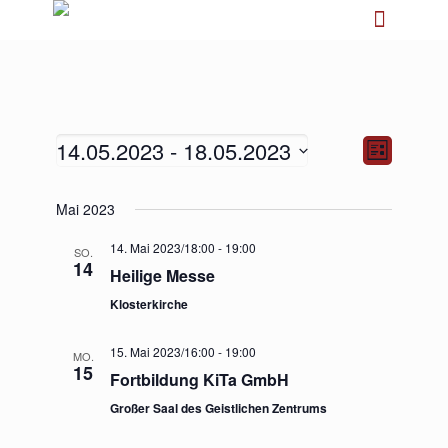
14.05.2023
 - 
18.05.2023
Ansichten-
Veranstalt
Liste
Navigation
Ansichten-
Navigation
Datum
Mai 2023
wählen.
14. Mai 2023/18:00
-
19:00
SO.
14
Heilige Messe
Klosterkirche
15. Mai 2023/16:00
-
19:00
MO.
15
Fortbildung KiTa GmbH
Großer Saal des Geistlichen Zentrums