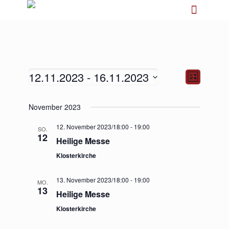
12.11.2023
 - 
16.11.2023
Ansichten-
Veranstalt
Liste
Navigation
Ansichten-
Navigation
Datum
November 2023
wählen.
12. November 2023/18:00
-
19:00
SO.
12
Heilige Messe
Klosterkirche
13. November 2023/18:00
-
19:00
MO.
13
Heilige Messe
Klosterkirche