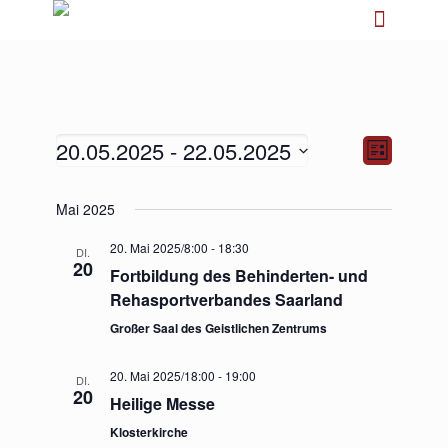
20.05.2025
 - 
22.05.2025
Ansichten-
Veranstalt
Liste
Navigation
Ansichten-
Navigation
Datum
Mai 2025
wählen.
20. Mai 2025/8:00
-
18:30
DI.
20
Fortbildung des Behinderten- und
Rehasportverbandes Saarland
Großer Saal des Geistlichen Zentrums
20. Mai 2025/18:00
-
19:00
DI.
20
Heilige Messe
Klosterkirche