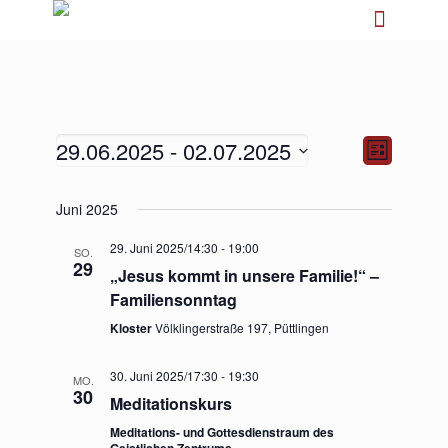
29.06.2025
 - 
02.07.2025
Ansichten-
Veranstalt
Liste
Navigation
Ansichten-
Navigation
Datum
Juni 2025
wählen.
29. Juni 2025/14:30
-
19:00
SO.
29
„Jesus kommt in unsere Familie!“ –
Familiensonntag
Kloster
Völklingerstraße 197, Püttlingen
30. Juni 2025/17:30
-
19:30
MO.
30
Meditationskurs
Meditations- und Gottesdienstraum des