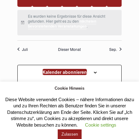
Veranstaltungen,
Veranstaltungen,
Veranstaltungen,
Veranstaltungen,
Veranstaltungen,
Veranstaltungen,
Veranstaltu
Es wurden keine Ergebnisse für diese Ansicht
gefunden. Hier geht es zu den
nächsten
bevorstehenden Veranstaltungen
.
Juli
Dieser Monat
Sep.
Kalender abonnieren
Cookie Hinweis
Diese Website verwendet Cookies – nähere Informationen dazu
und zu Ihren Rechten als Benutzer finden Sie in unserer
Datenschutzerklärung am Ende der Seite. Klicken Sie auf „Ich
stimme zu“, um Cookies zu akzeptieren und direkt unsere
Website besuchen zu können.
Cookie settings
Kloster Heilig Kreuz |
Impressum
|
Datenschutz
Zulassen