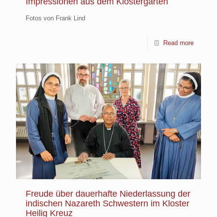
Impressionen aus dem Klostergarten
Fotos von Frank Lind
Read more
Freude über dauerhafte Niederlassung der
indischen Nazareth Schwestern im Kloster
Heilig Kreuz