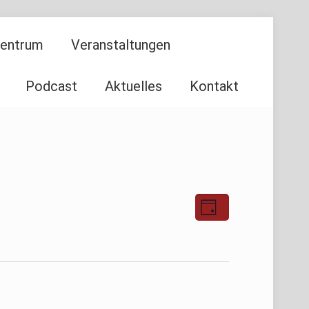
Zentrum
Veranstaltungen
Podcast
Aktuelles
Kontakt
Ansichten-
Veranstaltu
Tag
Ansichten-
Navigation
Navigation