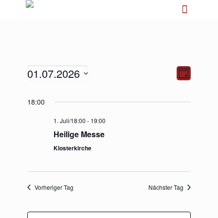
01.07.2026
Ansichten-
Veranstalt
Tag
Navigation
Ansichten-
Navigation
Datum
18:00
wählen.
1. Juli/18:00
-
19:00
Heilige Messe
Klosterkirche
Vorheriger Tag
Nächster Tag