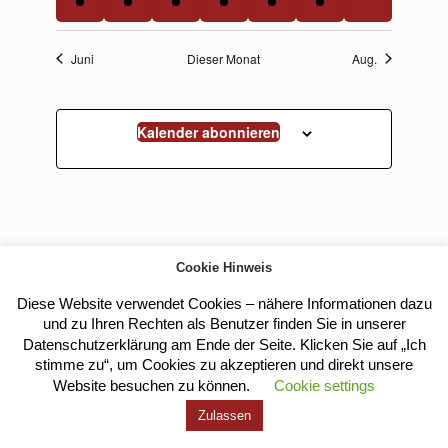
Veranstaltungen,
Veranstaltung,
Veranstaltung,
Veranstaltungen,
Veranstaltung,
Veranstaltung,
Veranstaltu
Juni
Dieser Monat
Aug.
Kalender abonnieren
Cookie Hinweis
Diese Website verwendet Cookies – nähere Informationen dazu
Kloster Heilig Kreuz |
Impressum
|
Datenschutz
und zu Ihren Rechten als Benutzer finden Sie in unserer
Datenschutzerklärung am Ende der Seite. Klicken Sie auf „Ich
stimme zu“, um Cookies zu akzeptieren und direkt unsere
Website besuchen zu können.
Cookie settings
Zulassen