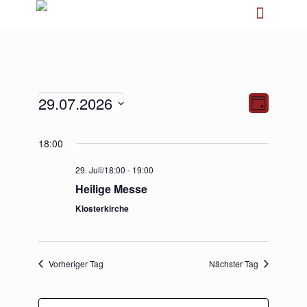
29.07.2026
Ansichten-
Veranstalt
Tag
Navigation
Ansichten-
Navigation
Datum
18:00
wählen.
29. Juli/18:00
-
19:00
Heilige Messe
Klosterkirche
Vorheriger Tag
Nächster Tag