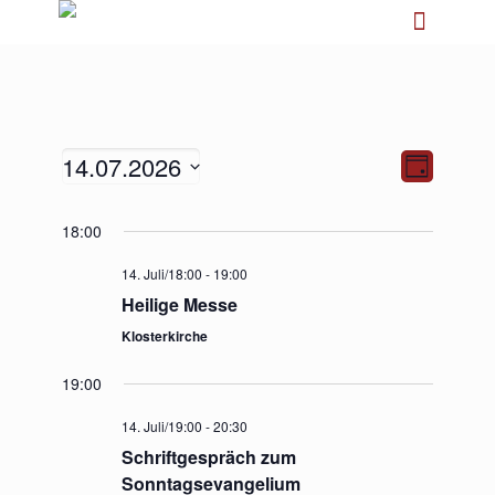
14.07.2026
Ansichten-
Veranstalt
Tag
Navigation
Ansichten-
Navigation
Datum
18:00
wählen.
14. Juli/18:00
-
19:00
Heilige Messe
Klosterkirche
19:00
14. Juli/19:00
-
20:30
Schriftgespräch zum
Sonntagsevangelium