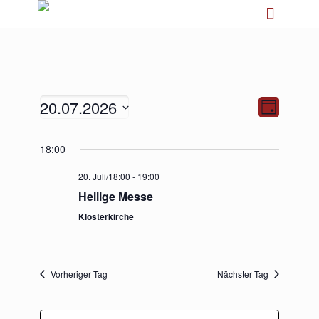
20.07.2026
Ansichten-
Veranstalt
Tag
Navigation
Ansichten-
Navigation
Datum
18:00
wählen.
20. Juli/18:00
-
19:00
Heilige Messe
Klosterkirche
Vorheriger Tag
Nächster Tag