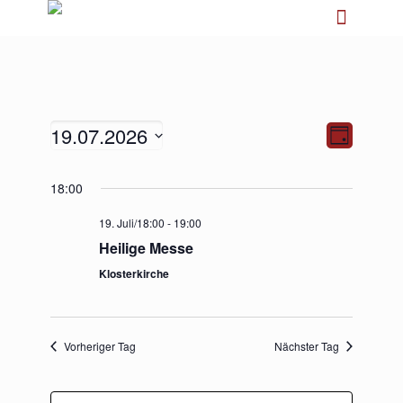
19.07.2026
Ansichten-
Veranstalt
Tag
Navigation
Ansichten-
Navigation
Datum
18:00
wählen.
19. Juli/18:00
-
19:00
Heilige Messe
Klosterkirche
Vorheriger Tag
Nächster Tag