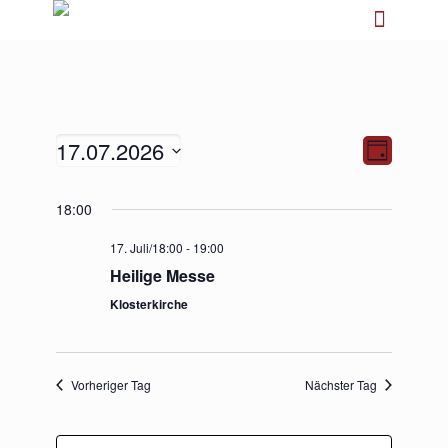
17.07.2026
Ansichten-
Veranstalt
Tag
Navigation
Ansichten-
Navigation
Datum
18:00
wählen.
17. Juli/18:00
-
19:00
Heilige Messe
Klosterkirche
Vorheriger Tag
Nächster Tag