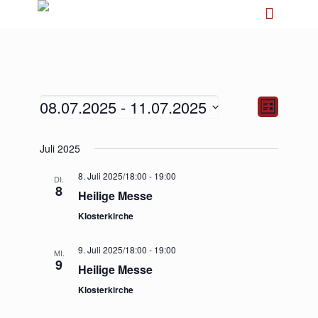
08.07.2025
 - 
11.07.2025
Ansichten-
Veranstalt
Liste
Navigation
Ansichten-
Navigation
Datum
Juli 2025
wählen.
8. Juli 2025/18:00
-
19:00
DI.
8
Heilige Messe
Klosterkirche
9. Juli 2025/18:00
-
19:00
MI.
9
Heilige Messe
Klosterkirche