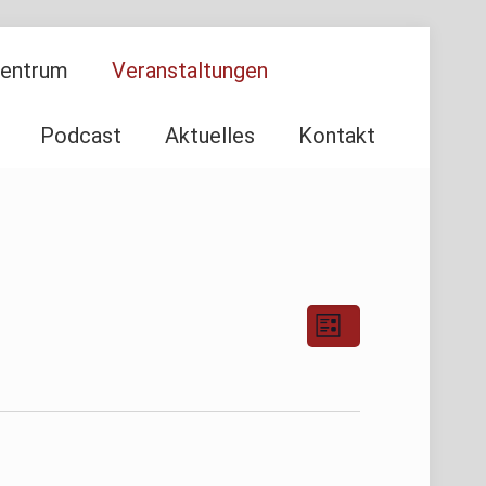
Zentrum
Veranstaltungen
Podcast
Aktuelles
Kontakt
Ansichten-
Veranstaltu
Liste
Ansichten-
Navigation
Navigation