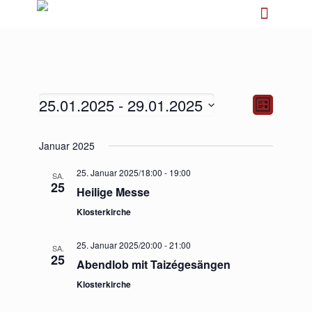
25.01.2025
 - 
29.01.2025
Ansichten-
Veranstalt
Liste
Navigation
Ansichten-
Navigation
Datum
Januar 2025
wählen.
25. Januar 2025/18:00
-
19:00
SA.
25
Heilige Messe
Klosterkirche
25. Januar 2025/20:00
-
21:00
SA.
25
Abendlob mit Taizégesängen
Klosterkirche