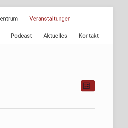
Zentrum
Veranstaltungen
Podcast
Aktuelles
Kontakt
Ansichten-
Veranstaltu
Liste
Ansichten-
Navigation
Navigation