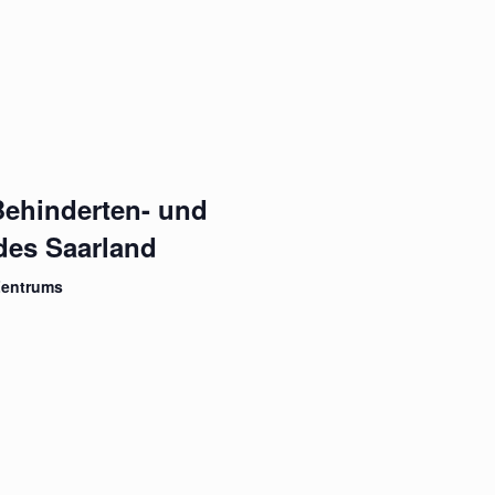
Behinderten- und
des Saarland
Zentrums