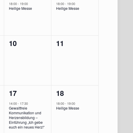
ung,
Veranstaltung,
Veranstaltung,
18:00
-
19:00
18:00
-
19:00
Heilige Messe
Heilige Messe
0
0
10
11
ungen,
Veranstaltungen,
Veranstaltungen,
2
1
17
18
ungen,
Veranstaltungen,
Veranstaltung,
14:00
-
17:30
18:00
-
19:00
Gewaltfreie
Heilige Messe
Kommunikation und
Herzensbildung –
Einführung „Ich gebe
euch ein neues Herz!“