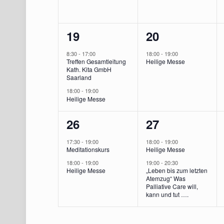
2
1
19
20
Veranstaltungen,
Veranstaltung
8:30
-
17:00
18:00
-
19:00
Treffen Gesamtleitung
Heilige Messe
Kath. Kita GmbH
Saarland
18:00
-
19:00
Heilige Messe
2
2
26
27
Veranstaltungen,
Veranstaltun
17:30
-
19:00
18:00
-
19:00
Meditationskurs
Heilige Messe
18:00
-
19:00
19:00
-
20:30
Heilige Messe
„Leben bis zum letzten
Atemzug“ Was
Palliative Care will,
kann und tut ….