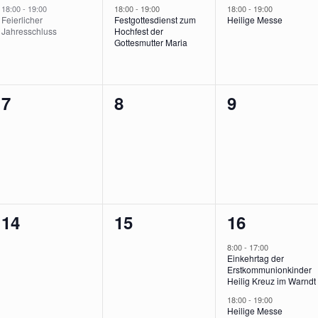
,
Veranstaltung,
Veranstaltung,
Veranstalt
18:00
-
19:00
18:00
-
19:00
18:00
-
19:00
Feierlicher
Festgottesdienst zum
Heilige Messe
Jahresschluss
Hochfest der
Gottesmutter Maria
0
0
0
7
8
9
gen,
Veranstaltungen,
Veranstaltungen,
Veranstalt
0
0
2
14
15
16
gen,
Veranstaltungen,
Veranstaltungen,
Veranstalt
8:00
-
17:00
Einkehrtag der
Erstkommunionkinder
Heilig Kreuz im Warndt
18:00
-
19:00
Heilige Messe