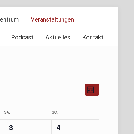
Zentrum
Veranstaltungen
Podcast
Aktuelles
Kontakt
Ansichten-
Veranstaltu
Monat
Ansichten-
Navigation
Navigation
SA.
SO.
1
1
3
4