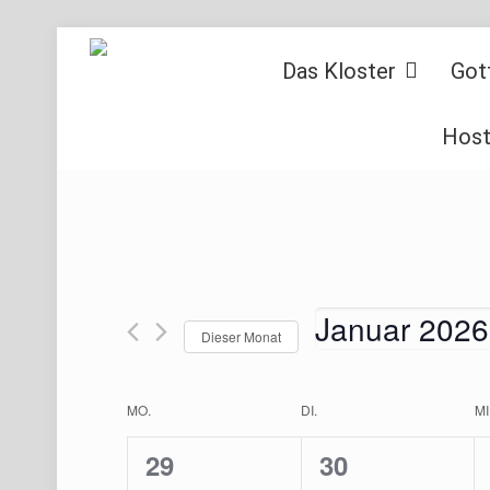
Das Kloster
Got
Host
Januar 2026
Dieser Monat
Datum
wählen.
Kalender
MO.
DI.
MI
von
1
1
29
30