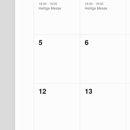
Veranstaltungen
Veranstaltung,
Veranstaltung
18:00
-
19:00
18:00
-
19:00
Heilige Messe
Heilige Messe
0
0
5
6
Veranstaltungen,
Veranstaltun
0
0
12
13
Veranstaltungen,
Veranstaltun