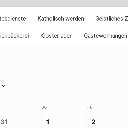
tesdienste
Katholisch werden
Geistliches 
ienbäckerei
Klosterladen
Gästewohnungen
.
DO.
FR.
1
1
1
31
1
2