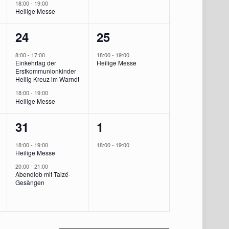
18:00
-
19:00
Heilige Messe
2
1
24
25
ung,
Veranstaltungen,
Veranstaltung,
8:00
-
17:00
18:00
-
19:00
Einkehrtag der
Heilige Messe
Erstkommunionkinder
Heilig Kreuz im Warndt
18:00
-
19:00
Heilige Messe
2
1
31
1
ung,
Veranstaltungen,
Veranstaltung,
18:00
-
19:00
18:00
-
19:00
Heilige Messe
20:00
-
21:00
Abendlob mit Taizé-
Gesängen